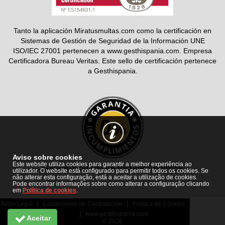
Tanto la aplicación Miratusmultas.com como la certificación en
Sistemas de Gestión de Seguridad de la Información UNE
ISO/IEC 27001 pertenecen a www.gesthispania.com. Empresa
Certificadora Bureau Veritas. Este sello de certificación pertenece
a Gesthispania.
Aviso sobre cookies
Este website utiliza cookies para garantir a melhor experiência ao
Garantia de 0% de incumprimentos
utilizador. O website está configurado para permitir todos os cookies. Se
não alterar esta configuração, está a aceitar a utilização de cookies.
Pode encontrar informações sobre como alterar a configuração clicando
em
Política de cookies
.
|
|
|
Aviso Legal
Condiciones de Contratación
Política de Cookies
Mapa Web
|
www.gesthispania.com
Aceitar
© 2026