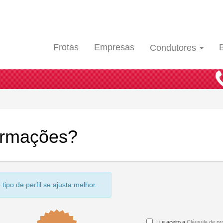
Frotas
Empresas
Condutores
formações?
ipo de perfil se ajusta melhor.
Li e aceito a
Cláusula de pr