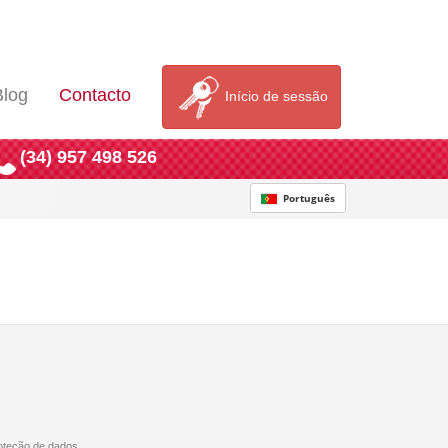
Blog
Contacto
Início de sessão
(34) 957 498 526
Português
oteção de dados