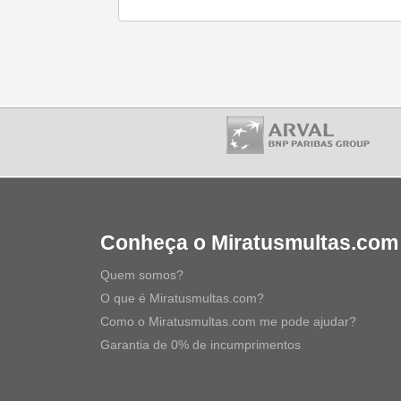
Conheça o Miratusmultas.com
Quem somos?
O que é Miratusmultas.com?
Como o Miratusmultas.com me pode ajudar?
Garantia de 0% de incumprimentos