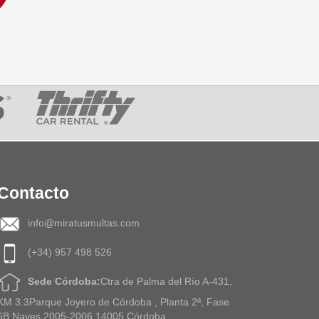
Contacto
info@miratusmultas.com
(+34) 957 498 526
Sede Córdoba:
Ctra de Palma del Río A-431,
KM 3.3Parque Joyero de Córdoba , Planta 2ª, Fase
6B,Naves 2005-2006 14005 Córdoba.