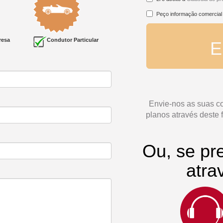
Peço informação comercial
resa
Condutor Particular
E
Envie-nos as suas co
planos através deste 
Ou, se pre
atra