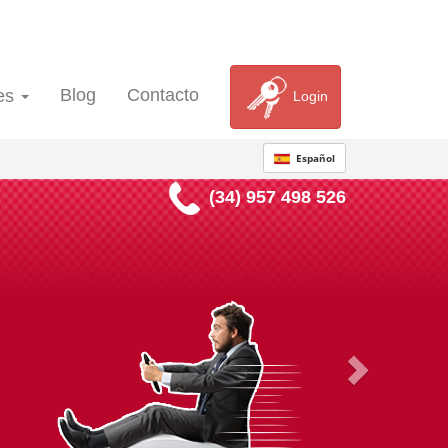
Blog
Contacto
es
Login
Español
(34) 957 498 526
com
ir multas, sino proteger tu dinero