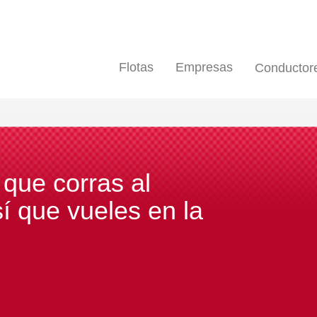
Flotas
Empresas
Conductor
Miratusmultas.
Nuestro trabajo no es sólo recurr
Quiero saber más